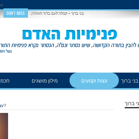
us
DON'T MISS
בני ברוך – קבלה לעם בדור האחרון
ני ברוך
עצות וקטעים
מילון מושגים
חכמת
י ברוך
מנותק או מחובר?
עצ