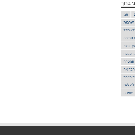
י ברוך
אגו
 לערבות
לא סבל
ת סביבה
ך כמוך
 הקבלה
 המטרה
הבריאה
 הזוהר
לה לעם
שמחה