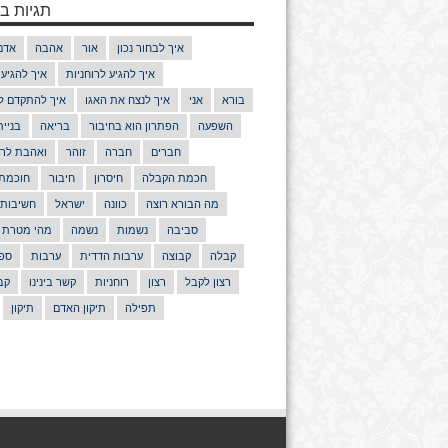
תגיות בנ
איך לבחור נכון
אור
אהבה
אדם
איך להגיע לרוחניות
איך להגיע
בורא
אני
איך לנצח את האגו
איך להתקדם ל
השפעה
הפתרון הוא בחיבור
בריאה
בניי
חברים
חברה
זוהר
ואהבת לרע
חכמת הקבלה
חיסרון
חיבור
חוכמת
מה הבורא רוצה
כוונה
ישראל
חשיבות
סביבה
נשמות
נשמה
מהי מטרת 
קבלה
קבוצה
ערבות הדדית
ערבות
ספר
רצון לקבל
רצון
רוחניות
קשר בינינו
קב
תפילה
תיקון האדם
תיקון