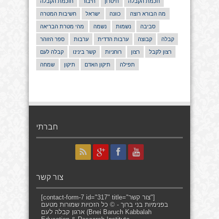
חכמת הקבלה
חיסרון
חיבור
חוכמת הקבלה
מה הבורא רוצה
כוונה
ישראל
חשיבות המטרה
סביבה
נשמות
נשמה
מהי מטרת הבריאה
קבלה
קבוצה
ערבות הדדית
ערבות
ספר הזוהר
רצון לקבל
רצון
רוחניות
קשר בינינו
קבלה לעם
תפילה
תיקון האדם
תיקון
שמחה
חברתי
צור קשר
[contact-form-7 id="317" title="צור קשר"]
בפנימיות בני ברוך - © כל הזכויות שמורות מטעם
ארגון קבלה לעם (Bnei Baruch Kabbalah