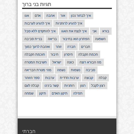
תגיות בני ברוך
איך לבחור נכון
אור
אהבה
אדם
אגו
איך להגיע לרוחניות
איך להגיע לערבות
בורא
אני
איך לנצח את האגו
איך להתקדם ללא סבל
השפעה
הפתרון הוא בחיבור
בריאה
בניית סביבה
חברים
חברה
זוהר
ואהבת לרעך כמוך
חכמת הקבלה
חיסרון
חיבור
חוכמת הקבלה
מה הבורא רוצה
כוונה
ישראל
חשיבות המטרה
סביבה
נשמות
נשמה
מהי מטרת הבריאה
קבלה
קבוצה
ערבות הדדית
ערבות
ספר הזוהר
רצון לקבל
רצון
רוחניות
קשר בינינו
קבלה לעם
תפילה
תיקון האדם
תיקון
שמחה
חברתי