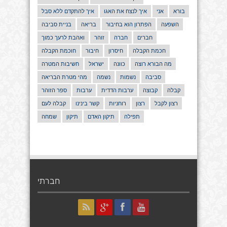
בורא
אני
איך לנצח את האגו
איך להתקדם ללא סבל
השפעה
הפתרון הוא בחיבור
בריאה
בניית סביבה
חברים
חברה
זוהר
ואהבת לרעך כמוך
חכמת הקבלה
חיסרון
חיבור
חוכמת הקבלה
מה הבורא רוצה
כוונה
ישראל
חשיבות המטרה
סביבה
נשמות
נשמה
מהי מטרת הבריאה
קבלה
קבוצה
ערבות הדדית
ערבות
ספר הזוהר
רצון לקבל
רצון
רוחניות
קשר בינינו
קבלה לעם
תפילה
תיקון האדם
תיקון
שמחה
חברתי