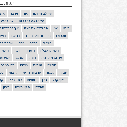
תגיות בנ
איך לבחור נכון
אור
אהבה
אדם
איך להגיע לרוחניות
איך להגיע
בורא
אני
איך לנצח את האגו
איך להתקדם ל
השפעה
הפתרון הוא בחיבור
בריאה
בניי
חברים
חברה
זוהר
ואהבת לרע
חכמת הקבלה
חיסרון
חיבור
חוכמת
מה הבורא רוצה
כוונה
ישראל
חשיבות
סביבה
נשמות
נשמה
מהי מטרת 
קבלה
קבוצה
ערבות הדדית
ערבות
ספר
רצון לקבל
רצון
רוחניות
קשר בינינו
קב
תפילה
תיקון האדם
תיקון