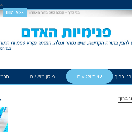
us
DON'T MISS
בני ברוך – קבלה לעם בדור האחרון
ני ברוך
עצות וקטעים
מילון מושגים
חכמת
י ברוך
ע