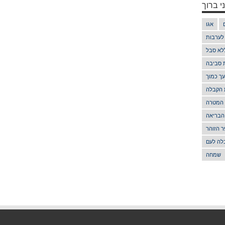
י ברוך
אגו
 לערבות
לא סבל
ת סביבה
ך כמוך
 הקבלה
 המטרה
הבריאה
 הזוהר
לה לעם
שמחה