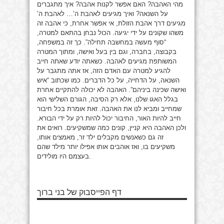
מהי האהבה? האם אפשר לקנות אהבה? איך מתגברים
על השנאה? ואיך מגיעים לאהבת ה’… לאהבת ה’
מגיעים דרך אהבת הזולת, אי אפשר אחרת, כי אהבה זה
משהו שקונים על ידי יגיעה. הכול נבחן בהתאם למטרה,
“סוף מעשה במחשבה תחילה”. כך זה במשפחה,
בקבוצה, בחברה, וגם בין בעל ואישה, ומתוך המטרה
המשותפת מגיעים לאהבה. כשאתה יודע שאתה חייב
להגיע למטרה עם האדם הזה, אז אתה מתגבר על
השנאה, על הדחייה, על כל הדברים. כמו שכתוב “איש
ואישה שכינה ביניהם”. האהבה לא יכולה להתקיים אחרת
בגלל האגו שלנו, אלא רק הסיבה, הגורם השלישי הוא
שמחייב ומביא לנו את האהבה. זאת אומרת בכל חיבור
חייב להיות האור, החיבור יכול להיות רק על ידי הבורא.
ולכן האהבה היא קניין, קונים כמה שמשקיעים. רואים את
זה גם כשאנשים מקבלים ילד זר, מאמצים אותו,
משקיעים בו, ואז אוהבים אותו אפילו יותר מילד שהם
בעצמם היו מולידים.
דף הפייסבוק של בני ברוך