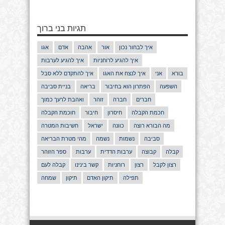
תגיות בני ברוך
איך לבחור נכון
אור
אהבה
אדם
אגו
איך להגיע לרוחניות
איך להגיע לערבות
בורא
אני
איך לנצח את האגו
איך להתקדם ללא סבל
השפעה
הפתרון הוא בחיבור
בריאה
בניית סביבה
חברים
חברה
זוהר
ואהבת לרעך כמוך
חכמת הקבלה
חיסרון
חיבור
חוכמת הקבלה
מה הבורא רוצה
כוונה
ישראל
חשיבות המטרה
סביבה
נשמות
נשמה
מהי מטרת הבריאה
קבלה
קבוצה
ערבות הדדית
ערבות
ספר הזוהר
רצון לקבל
רצון
רוחניות
קשר בינינו
קבלה לעם
תפילה
תיקון האדם
תיקון
שמחה