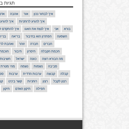
תגיות בנ
איך לבחור נכון
אור
אהבה
אדם
איך להגיע לרוחניות
איך להגיע
בורא
אני
איך לנצח את האגו
איך להתקדם ל
השפעה
הפתרון הוא בחיבור
בריאה
בניי
חברים
חברה
זוהר
ואהבת לרע
חכמת הקבלה
חיסרון
חיבור
חוכמת
מה הבורא רוצה
כוונה
ישראל
חשיבות
סביבה
נשמות
נשמה
מהי מטרת 
קבלה
קבוצה
ערבות הדדית
ערבות
ספר
רצון לקבל
רצון
רוחניות
קשר בינינו
קב
תפילה
תיקון האדם
תיקון