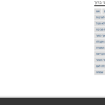
י ברוך
אגו
 לערבות
לא סבל
ת סביבה
ך כמוך
 הקבלה
 המטרה
הבריאה
 הזוהר
לה לעם
שמחה