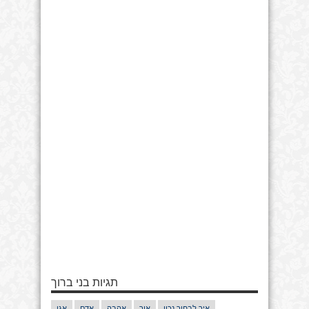
תגיות בני ברוך
איך לבחור נכון
אור
אהבה
אדם
אגו