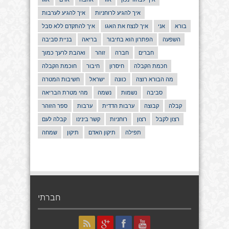
איך להגיע לרוחניות
איך להגיע לערבות
בורא
אני
איך לנצח את האגו
איך להתקדם ללא סבל
השפעה
הפתרון הוא בחיבור
בריאה
בניית סביבה
חברים
חברה
זוהר
ואהבת לרעך כמוך
חכמת הקבלה
חיסרון
חיבור
חוכמת הקבלה
מה הבורא רוצה
כוונה
ישראל
חשיבות המטרה
סביבה
נשמות
נשמה
מהי מטרת הבריאה
קבלה
קבוצה
ערבות הדדית
ערבות
ספר הזוהר
רצון לקבל
רצון
רוחניות
קשר בינינו
קבלה לעם
תפילה
תיקון האדם
תיקון
שמחה
חברתי