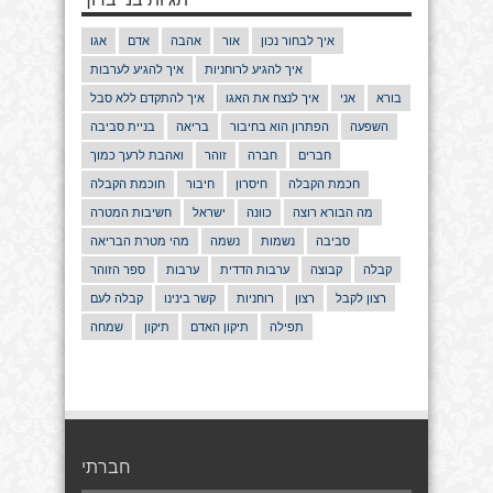
איך לבחור נכון
אור
אהבה
אדם
אגו
איך להגיע לרוחניות
איך להגיע לערבות
בורא
אני
איך לנצח את האגו
איך להתקדם ללא סבל
השפעה
הפתרון הוא בחיבור
בריאה
בניית סביבה
חברים
חברה
זוהר
ואהבת לרעך כמוך
חכמת הקבלה
חיסרון
חיבור
חוכמת הקבלה
מה הבורא רוצה
כוונה
ישראל
חשיבות המטרה
סביבה
נשמות
נשמה
מהי מטרת הבריאה
קבלה
קבוצה
ערבות הדדית
ערבות
ספר הזוהר
רצון לקבל
רצון
רוחניות
קשר בינינו
קבלה לעם
תפילה
תיקון האדם
תיקון
שמחה
חברתי