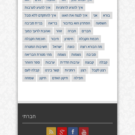
איך להגיע לרוחניות
איך להגיע לערבות
בורא
אני
איך לנצח את האגו
איך להתקדם ללא סבל
השפעה
הפתרון הוא בחיבור
בריאה
בניית סביבה
חברים
חברה
זוהר
ואהבת לרעך כמוך
חכמת הקבלה
חיסרון
חיבור
חוכמת הקבלה
מה הבורא רוצה
כוונה
ישראל
חשיבות המטרה
סביבה
נשמות
נשמה
מהי מטרת הבריאה
קבלה
קבוצה
ערבות הדדית
ערבות
ספר הזוהר
רצון לקבל
רצון
רוחניות
קשר בינינו
קבלה לעם
תפילה
תיקון האדם
תיקון
שמחה
חברתי