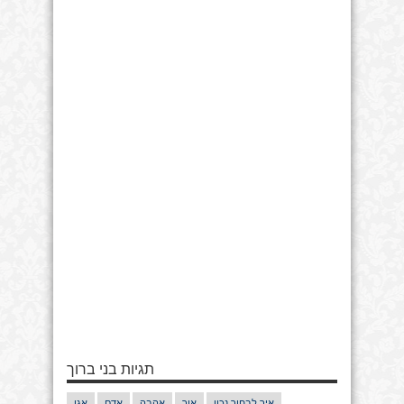
תגיות בני ברוך
איך לבחור נכון
אור
אהבה
אדם
אגו