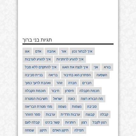
תגיות בני ברוך
איך לבחור נכון
אור
אהבה
אדם
אגו
איך להגיע לרוחניות
איך להגיע לערבות
בורא
אני
איך לנצח את האגו
איך להתקדם ללא סבל
השפעה
הפתרון הוא בחיבור
בריאה
בניית סביבה
חברים
חברה
זוהר
ואהבת לרעך כמוך
חכמת הקבלה
חיסרון
חיבור
חוכמת הקבלה
מה הבורא רוצה
כוונה
ישראל
חשיבות המטרה
סביבה
נשמות
נשמה
מהי מטרת הבריאה
קבלה
קבוצה
ערבות הדדית
ערבות
ספר הזוהר
רצון לקבל
רצון
רוחניות
קשר בינינו
קבלה לעם
תפילה
תיקון האדם
תיקון
שמחה