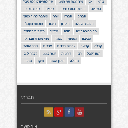
בורא
אני
איך לנצח את האגו
איך להתקדם ללא סבל
השפעה
הפתרון הוא בחיבור
בריאה
בניית סביבה
חברים
חברה
זוהר
ואהבת לרעך כמוך
חכמת הקבלה
חיסרון
חיבור
חוכמת הקבלה
מה הבורא רוצה
כוונה
ישראל
חשיבות המטרה
סביבה
נשמות
נשמה
מהי מטרת הבריאה
קבלה
קבוצה
ערבות הדדית
ערבות
ספר הזוהר
רצון לקבל
רצון
רוחניות
קשר בינינו
קבלה לעם
תפילה
תיקון האדם
תיקון
שמחה
חברתי
צור קשר