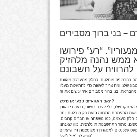
 – בני ברוך מסבירים
וריו”. “רע” פירושו
א ממש נהנה מלהזיק
יניהם בהרמוניה מוחלטת, כחלק ממערכת מאוזנת
טבע שלנו ומה צריך לעשות כדי להתעלות מעליו
האם האגואיזם טבעי או נרכש?
המחקר שלו, בלי לערב רגשות, נראה כי באופן
אנושות מתפתחת התכונה הזאת רק מובלטת יותר
ם חלק מעצמנו, כמו משפחה או חברים קרובים.
ים, מתוך התחשבנות תועלתנית, כיוון שאנחנו
 המעט שנכנסים למסגרת המצומצמת הזו שהאדם
קורא לה “אני” ו”שלי”.