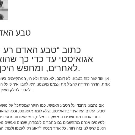
טבע האדם
כתוב “טבע האדם רע מנע
אגואיסטי עד כדי כך שהו
לאחרים, ומחפש היכן להרוויח על חשבונם.
אין עוד יצור כזה בטבע. לא דומם, לא צומח ולא חי, המתקיימים ב
אחת. הדרך היחידה להציל את עצמנו מעצמנו היא להבין איך פועל ה
ולהפוך לחלק מאוזן מהבריאה. בני ברוך מסבירים איך עושים את זה.
אם נתבונן מהצד על הטבע האנושי, כמו חוקר שמסתכל על מושא 
טבעי האדם האו אינדיבידואליסט, שלא לומר אגואיסט, וככל שה
ויותר. אנחנו מתחשבים במי שקרוב אלינו, במי שאנחנו מחשיבי
לפעמים אנחנו מתחשבים גם בחברים לעבודה, שכנים ואנשים נוספ
רואים שיש לנו בזה רווח. כל אחד מנסה לדאוג רק לעצמו ולמתי