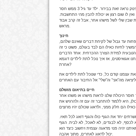
איך אנחנו יודעים שהאגואיזם הוא טבעי ולא נרכש? אם נתבונן על תינוק נראה זאת בבירור. ילד עד גיל 3 ממש חסר
ין לו שום רצון או יכולת להבין מהי התחשבות.
ת שבין שלי לשל מישהו אחר, אבל זה קרב אבוד
מראש.
חינוך
פחות עד גבול של לקיחת דברים שאינם שלהם,
משיך לחיות כאילו הם לבד בעולם, פשוט כי זה
 הטבעית למידת הצורך ההכרחית. אחד הדברים
נו אגואיסטים, אז איך נוכל לתת לילדים דוגמא
אחרת?
ך את עצמנו קודם כל, כדי שנוכל לתת לילדים את
חיים בתיאום מושלם
ך חוסר היכולת שלנו לראות מישהו או משהו אחר
ולן, היא ללמוד להתחבר זה עם זה ולהרגיש את
רתים יחד את הגוף כולו והגוף דואג לכל תאיו.
 לכסף, לא לבגדים, לא לאוכל, לא לבית. הגוף
יתנו יהיה פנוי מדאגה עצמית ויחשוב כיצד הוא
יכול לדאוג לאחרים, מתוך אהבה.