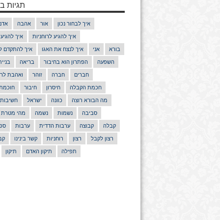
תגיות בנ
איך לבחור נכון
אור
אהבה
אדם
איך להגיע לרוחניות
איך להגיע
בורא
אני
איך לנצח את האגו
איך להתקדם ל
השפעה
הפתרון הוא בחיבור
בריאה
בניי
חברים
חברה
זוהר
ואהבת לרע
חכמת הקבלה
חיסרון
חיבור
חוכמת
מה הבורא רוצה
כוונה
ישראל
חשיבות
סביבה
נשמות
נשמה
מהי מטרת 
קבלה
קבוצה
ערבות הדדית
ערבות
ספר
רצון לקבל
רצון
רוחניות
קשר בינינו
קב
תפילה
תיקון האדם
תיקון