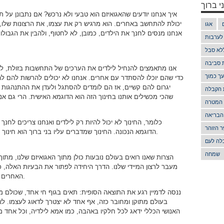
י ברוך
יכולת להתחשב באחרים. הוא מרגיש רק את עצמו, את הרצונות שלו, וא
אגו
אנחנו מנסים לחנך את הילדים, כמובן, לא לחטוף, ולהבין את הגבולו
 לערבות
לא סבל
ת סביבה
אנו מתאמצים להנחיל לילדים את הערכים של התחשבות בזולת, ל
ך כמוך
כדי שהם יוכלו להסתדר עם אחרים. אנחנו לא יכולים להרשות להם לה
יגרום להם קשיים, אז הם לומדים להסתגל ולעדן את ההתנהגות
 הקבלה
שהכי מכשילים אותנו בחינוך הזה הוא הדוגמא האישית. הרי גם אנח
 המטרה
הבריאה
כלומר, החינוך לא יכול להיות רק לילדים ואנחנו צריכים לחנ
 הזוהר
הדוגמא הנכונה. החינוך שמדברים עליו בני ברוך הוא חינוך ליציאה מה”אני” וה”שלי” אל החיבור עם האחרים.
לה לעם
שמחה
הצרות שאנו רואים בעולם נובעות כולן מתוך האגואיזם שלנו, מתו
מעבר לרצון המיידי שלנו. הדרך היחידה לפתור את הבעיות האלה, כ
האחרים כאילו הם חלק ממני, ולדאוג שכולם יהיו מרוצים.
ננסה לדמיין רגע את התוצאה הסופית: תאים בגוף חי אחד, שכולם מש
בעולם מתוקן ומחובר כזה, אף אחד לא יצטרך לדאוג לעצמו. לא
האנושי הכללי ידאג לכל חלקיו באהבה, כמו אמא לילדיה, וכל אחד מא