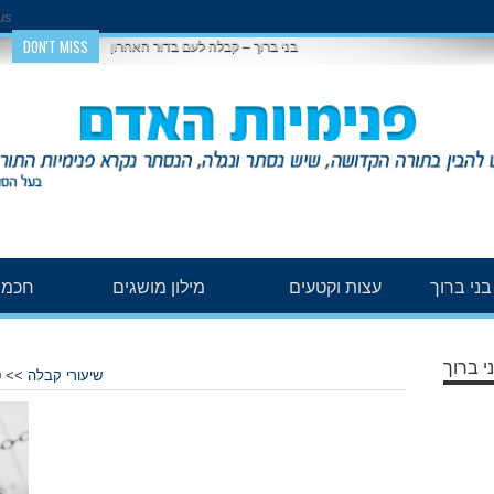
us
DON'T MISS
בני ברוך – קבלה לעם בדור האחרון
ני ברוך
עצות וקטעים
מילון מושגים
חכמת
י ברוך
שיעורי קבלה
>>
ט