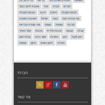
השפעה
הפתרון הוא בחיבור
בריאה
בניית סביבה
חברים
חברה
זוהר
ואהבת לרעך כמוך
חכמת הקבלה
חיסרון
חיבור
חוכמת הקבלה
מה הבורא רוצה
כוונה
ישראל
חשיבות המטרה
סביבה
נשמות
נשמה
מהי מטרת הבריאה
קבלה
קבוצה
ערבות הדדית
ערבות
ספר הזוהר
רצון לקבל
רצון
רוחניות
קשר בינינו
קבלה לעם
תפילה
תיקון האדם
תיקון
שמחה
חברתי
צור קשר