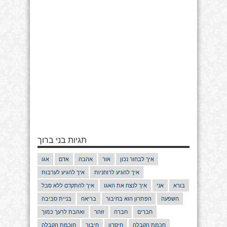
תגיות בני ברוך
איך לבחור נכון
אור
אהבה
אדם
אגו
איך להגיע לרוחניות
איך להגיע לערבות
בורא
אני
איך לנצח את האגו
איך להתקדם ללא סבל
השפעה
הפתרון הוא בחיבור
בריאה
בניית סביבה
חברים
חברה
זוהר
ואהבת לרעך כמוך
חכמת הקבלה
חיסרון
חיבור
חוכמת הקבלה