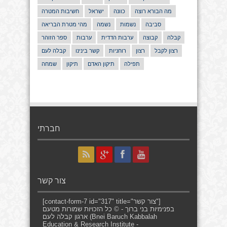
מה הבורא רוצה
כוונה
ישראל
חשיבות המטרה
סביבה
נשמות
נשמה
מהי מטרת הבריאה
קבלה
קבוצה
ערבות הדדית
ערבות
ספר הזוהר
רצון לקבל
רצון
רוחניות
קשר בינינו
קבלה לעם
תפילה
תיקון האדם
תיקון
שמחה
חברתי
צור קשר
[contact-form-7 id="317" title="צור קשר"]
בפנימיות בני ברוך - © כל הזכויות שמורות מטעם
ארגון קבלה לעם (Bnei Baruch Kabbalah
Education & Research Institute -