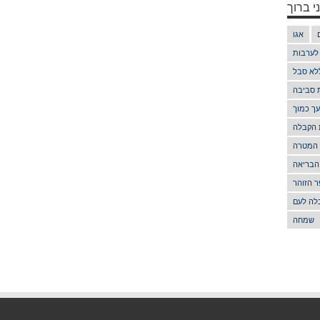
י ברוך
אגו
 לערבות
לא סבל
ת סביבה
ך כמוך
 הקבלה
 המטרה
הבריאה
 הזוהר
לה לעם
שמחה