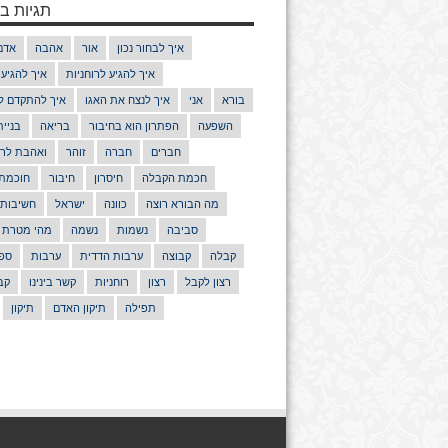
תגיות בנ
איך לבחור נכון
אור
אהבה
אדם
איך להגיע לרוחניות
איך להגיע
בורא
אני
איך לנצח את האגו
איך להתקדם ל
השפעה
הפתרון הוא בחיבור
בריאה
בניי
חברים
חברה
זוהר
ואהבת לרע
חכמת הקבלה
חיסרון
חיבור
חוכמת
מה הבורא רוצה
כוונה
ישראל
חשיבות
סביבה
נשמות
נשמה
מהי מטרת 
קבלה
קבוצה
ערבות הדדית
ערבות
ספר
רצון לקבל
רצון
רוחניות
קשר בינינו
קב
תפילה
תיקון האדם
תיקון