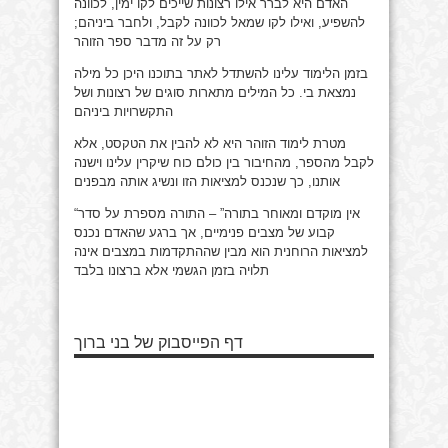
האדם היא לברר אילו רצונות שייכים לקו ימין, לכוונה
להשפיע, ואילו לקו שמאל לכוונה לקבל, ולחבר ביניהם;
רק על זה מדבר ספר הזוהר
בזמן הלימוד עלינו להשתדל לאתר בתוכנו היכן כל מילה
נמצאת בי. כל המילים מתארות סוגים של רצונות ושל
התקשרויות ביניהם
מטרת לימוד הזוהר היא לא להבין את הטקסט, אלא
לקבל מהספר, מהחיבור בין כולם כוח שיקרין עלינו וישנה
אותנו, כך שנכנס למציאות הזו ונשיג אותה מבפנים
“אין מוקדם ומאוחר בתורה” – התורה מספרת על סדר
קבוע של מצבים פנימיים, אך ברגע שהאדם נכנס
למציאות הרוחנית הוא מבין שההתקדמות במצבים אינה
תלויה בזמן הגשמי אלא ברצונו בלבד
דף הפייסבוק של בני ברוך