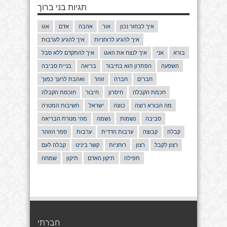
תגיות בני ברוך
איך לבחור נכון
אור
אהבה
אדם
אגו
איך להגיע לרוחניות
איך להגיע לערבות
בורא
אני
איך לנצח את האגו
איך להתקדם ללא סבל
השפעה
הפתרון הוא בחיבור
בריאה
בניית סביבה
חברים
חברה
זוהר
ואהבת לרעך כמוך
חכמת הקבלה
חיסרון
חיבור
חוכמת הקבלה
מה הבורא רוצה
כוונה
ישראל
חשיבות המטרה
סביבה
נשמות
נשמה
מהי מטרת הבריאה
קבלה
קבוצה
ערבות הדדית
ערבות
ספר הזוהר
רצון לקבל
רצון
רוחניות
קשר בינינו
קבלה לעם
תפילה
תיקון האדם
תיקון
שמחה
חברתי