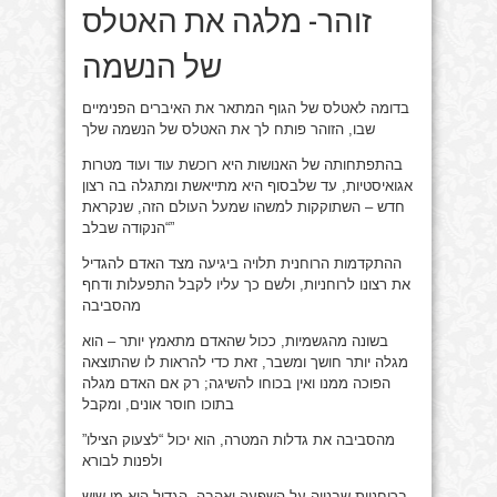
זוהר- מלגה את האטלס
של הנשמה
בדומה לאטלס של הגוף המתאר את האיברים הפנימיים
שבו, הזוהר פותח לך את האטלס של הנשמה שלך
בהתפתחותה של האנושות היא רוכשת עוד ועוד מטרות
אגואיסטיות, עד שלבסוף היא מתייאשת ומתגלה בה רצון
חדש – השתוקקות למשהו שמעל העולם הזה, שנקראת
“הנקודה שבלב”
ההתקדמות הרוחנית תלויה ביגיעה מצד האדם להגדיל
את רצונו לרוחניות, ולשם כך עליו לקבל התפעלות ודחף
מהסביבה
בשונה מהגשמיות, ככול שהאדם מתאמץ יותר – הוא
מגלה יותר חושך ומשבר, זאת כדי להראות לו שהתוצאה
הפוכה ממנו ואין בכוחו להשיגה; רק אם האדם מגלה
בתוכו חוסר אונים, ומקבל
מהסביבה את גדלות המטרה, הוא יכול “לצעוק הצילו”
ולפנות לבורא
ברוחניות שבנויה על השפעה ואהבה, הגדול הוא מי שיש