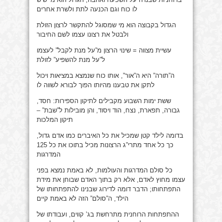
לו כוח וגם הכנעה לתת ולשרת אחרים
הגדול בקבוצה הוא מי שמסוגל להתקשר לרצון הזולת
ולבטל את רצונו עצמו לשם החיבור
עשיית מצווה = שינוי הרצון מ”על מנת לקבל” לעצמו
ל”על מנת להשפיע” לזולת
ה”תורה” היא ה”אור”, אותו כוח שנמצא במציאות ויכול
לתקן את טבענו מהיותו הפוך לבורא לשווה לו
ששת ימות השבוע מקבילים לתיקון הספירות: חסד,
גבורה, תפארת, נצח, הוד ויסוד, והן מובילות ל”שבת” –
תיקון המלכות
בדומה לילד קטן שמכיל את כל האיברים כמו אדם גדול,
כך כל אחד מתרי”ג הרצונות מכיל בתוכו את כל 125
המדרגות
כל סולם המדרגות והעולמות, לא באמת נמצא בפני
עצמו מחוץ לאדם, אלא רק בתוך האדם שבוחן את מידת
התפתחותו; הדבר דומה לדירוג שבנינו להתפתחותו של
הילד, ה”סולם” הזה לא באמת קיים
ההתפתחות הרוחנית מתרחשת בג’ קווים, ועבודתו של