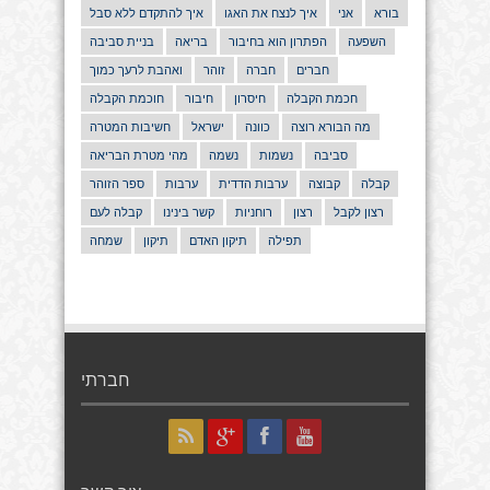
בורא
אני
איך לנצח את האגו
איך להתקדם ללא סבל
השפעה
הפתרון הוא בחיבור
בריאה
בניית סביבה
חברים
חברה
זוהר
ואהבת לרעך כמוך
חכמת הקבלה
חיסרון
חיבור
חוכמת הקבלה
מה הבורא רוצה
כוונה
ישראל
חשיבות המטרה
סביבה
נשמות
נשמה
מהי מטרת הבריאה
קבלה
קבוצה
ערבות הדדית
ערבות
ספר הזוהר
רצון לקבל
רצון
רוחניות
קשר בינינו
קבלה לעם
תפילה
תיקון האדם
תיקון
שמחה
חברתי