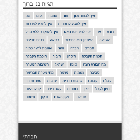
תגיות בני ברוך
איך לבחור נכון
אור
אהבה
אדם
אגו
איך להגיע לרוחניות
איך להגיע לערבות
בורא
אני
איך לנצח את האגו
איך להתקדם ללא סבל
השפעה
הפתרון הוא בחיבור
בריאה
בניית סביבה
חברים
חברה
זוהר
ואהבת לרעך כמוך
חכמת הקבלה
חיסרון
חיבור
חוכמת הקבלה
מה הבורא רוצה
כוונה
ישראל
חשיבות המטרה
סביבה
נשמות
נשמה
מהי מטרת הבריאה
קבלה
קבוצה
ערבות הדדית
ערבות
ספר הזוהר
רצון לקבל
רצון
רוחניות
קשר בינינו
קבלה לעם
תפילה
תיקון האדם
תיקון
שמחה
חברתי