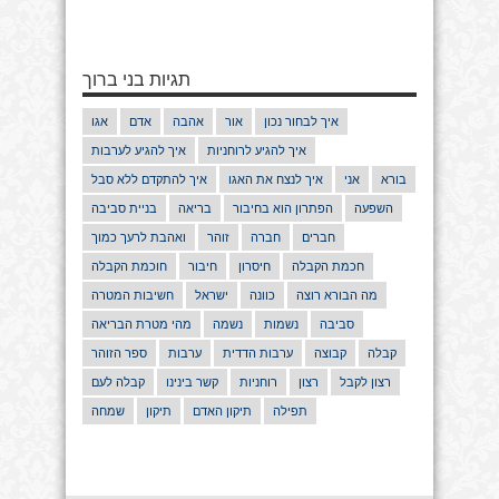
תגיות בני ברוך
איך לבחור נכון
אור
אהבה
אדם
אגו
איך להגיע לרוחניות
איך להגיע לערבות
בורא
אני
איך לנצח את האגו
איך להתקדם ללא סבל
השפעה
הפתרון הוא בחיבור
בריאה
בניית סביבה
חברים
חברה
זוהר
ואהבת לרעך כמוך
חכמת הקבלה
חיסרון
חיבור
חוכמת הקבלה
מה הבורא רוצה
כוונה
ישראל
חשיבות המטרה
סביבה
נשמות
נשמה
מהי מטרת הבריאה
קבלה
קבוצה
ערבות הדדית
ערבות
ספר הזוהר
רצון לקבל
רצון
רוחניות
קשר בינינו
קבלה לעם
תפילה
תיקון האדם
תיקון
שמחה