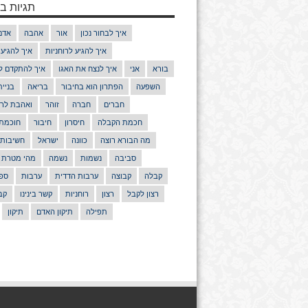
תגיות בנ
איך לבחור נכון
אור
אהבה
אדם
איך להגיע לרוחניות
איך להגיע
בורא
אני
איך לנצח את האגו
איך להתקדם ל
השפעה
הפתרון הוא בחיבור
בריאה
בניי
חברים
חברה
זוהר
ואהבת לרע
חכמת הקבלה
חיסרון
חיבור
חוכמת
מה הבורא רוצה
כוונה
ישראל
חשיבות
סביבה
נשמות
נשמה
מהי מטרת 
קבלה
קבוצה
ערבות הדדית
ערבות
ספר
רצון לקבל
רצון
רוחניות
קשר בינינו
קב
תפילה
תיקון האדם
תיקון