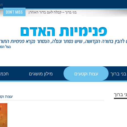
us
DON'T MISS
בני ברוך – קבלה לעם בדור האחרון
ני ברוך
עצות וקטעים
מילון מושגים
חכמת
י ברוך
עצות וק