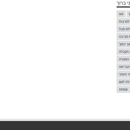
י ברוך
אגו
 לערבות
לא סבל
ת סביבה
ך כמוך
 הקבלה
 המטרה
הבריאה
 הזוהר
לה לעם
שמחה