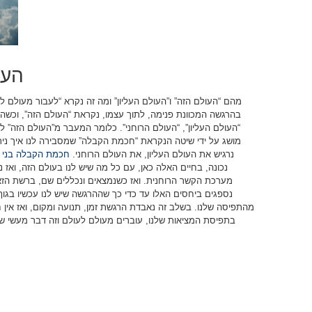
העו
מהם “העולם הזה” ו”העולם העליון” ומה זה נקרא “לעבור מעולם ל
בהרגשה המכוונת פנימה, לתוך עצמו, נקראת “העולם הזה”, וכשה
“העולם העליון”, “העולם הרוחני”.
כלומר המעבר מ”העולם הזה” ל”ע
מושג על ידי שיטה הנקראת “חכמת הקבלה” שמסבירה לנו איך נית
נרגיש את העולם העליון, את העולם הרוחני.
חכמת הקבלה בני ב
נכונה, בחיים האלה כאן, עם כל מה שיש לנו בעולם הזה, ואז נת
מערכת הקשר הרוחנית.
ואז כשנמצאים ונכללים שם, ברשת הז
נספגים ביחסים האלו עד כדי כך שההרגשה שיש לנו עכשיו בגוף 
מהתפיסה שלנו. בשלב זה נאבדת הרגשת זמן, תנועה ומקום, ואז אין חי
בתפיסת המציאות שלנו, עוברים מעולם לעולם וזה דבר מעשי שכ