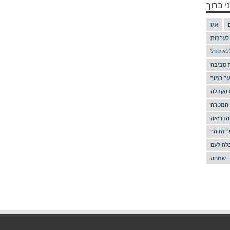
י ברוך
אגו
 לערבות
לא סבל
ת סביבה
ך כמוך
 הקבלה
 המטרה
הבריאה
 הזוהר
לה לעם
שמחה