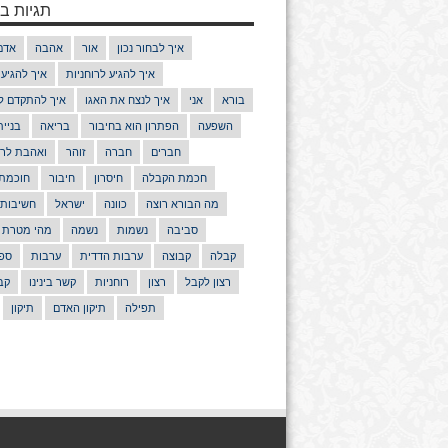
תגיות בנ
איך לבחור נכון
אור
אהבה
אדם
איך להגיע לרוחניות
איך להגיע
בורא
אני
איך לנצח את האגו
איך להתקדם ל
השפעה
הפתרון הוא בחיבור
בריאה
בניי
חברים
חברה
זוהר
ואהבת לרע
חכמת הקבלה
חיסרון
חיבור
חוכמת
מה הבורא רוצה
כוונה
ישראל
חשיבות
סביבה
נשמות
נשמה
מהי מטרת 
קבלה
קבוצה
ערבות הדדית
ערבות
ספר
רצון לקבל
רצון
רוחניות
קשר בינינו
קב
תפילה
תיקון האדם
תיקון