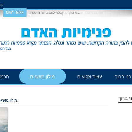
us
DON'T MISS
בני ברוך – קבלה לעם בדור האחרון
ני ברוך
עצות וקטעים
מילון מושגים
חכמת
י ברוך
מילון מושגי