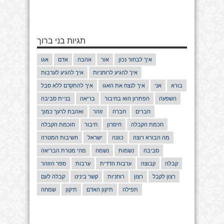
תגיות בני ברוך
איך לבחור נכון
אור
אהבה
אדם
אגו
איך להגיע לרוחניות
איך להגיע לערבות
בורא
אני
איך לנצח את האגו
איך להתקדם ללא סבל
השפעה
הפתרון הוא בחיבור
בריאה
בניית סביבה
חברים
חברה
זוהר
ואהבת לרעך כמוך
חכמת הקבלה
חיסרון
חיבור
חוכמת הקבלה
מה הבורא רוצה
כוונה
ישראל
חשיבות המטרה
סביבה
נשמות
נשמה
מהי מטרת הבריאה
קבלה
קבוצה
ערבות הדדית
ערבות
ספר הזוהר
רצון לקבל
רצון
רוחניות
קשר בינינו
קבלה לעם
תפילה
תיקון האדם
תיקון
שמחה