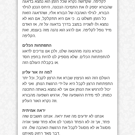
לקליפה. שקדושה נקרא שכל הזמן הוא נמצא בדאגה
שהבורא יספק לו את התמיכה הנכונה, היחס הנכון לגילוי
הבורא, לגילוי האהבה של הבורא אליו, ושהדאגה הזאת
כל הזמן תשלוט בו. כי אם היא תתקלקל, אם הוא לא
נמצא ולו לשנייה במצב בדרך בדאגה על זה, אז האדם
מייד נופל לקליפה. אם לרגע הוא נהנה מזה בעצמו, זאת
הקליפה.
התפתחות הכלים
הבורא נהנה מההנאה שלנו, ולכן אנו צריכים לדאוג
להתפתחות הכלים. שלא מספיק לנו להיות בחפץ חסד
או בקבלת העולם הזה.
מה זה אור עליון?
העולם הזה הוא הניצוץ שברא את הרצון לקבל, וכל יתר
התפתחות הרצון לקבל היא על-ידי הרגשת הנותן. ואני לא
יכול להרגיש את הנותן אם אני לא נמצא באותה התכונה
כמותו; לפי מידת ההשפעה שלי, ארגיש השפעה מהבורא
וזה נקרא האור העליון.
יראה אמיתית
אנחנו לא יודעים מה זאת יראה. אנחנו חושבים שזה
פחד, אך זה לא הפחד המוכר לנו אלא פחד שאני אהיה
מסוגל או לא מסוגל לקבל את הרגשת האהבה שלו. זהו
דבר מאד רחוק מאיתנו.