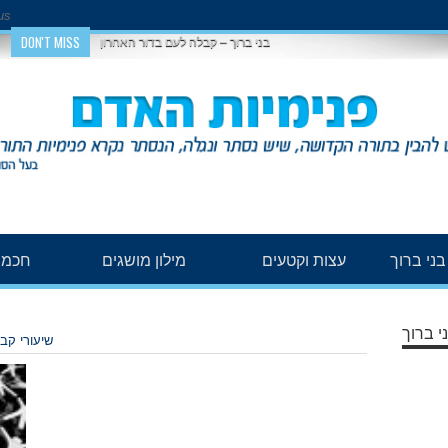
us
DON'T MISS
בני ברוך – קבלה לעם בדור האחרון
ני ברוך
עצות וקטעים
מילון מושגים
חכמת
י ברוך
שיעורי קב