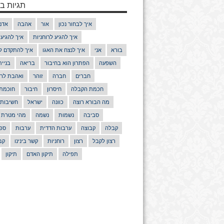
תגיות בנ
איך לבחור נכון
אור
אהבה
אדם
איך להגיע לרוחניות
איך להגיע
בורא
אני
איך לנצח את האגו
איך להתקדם ל
השפעה
הפתרון הוא בחיבור
בריאה
בניי
חברים
חברה
זוהר
ואהבת לרע
חכמת הקבלה
חיסרון
חיבור
חוכמת
מה הבורא רוצה
כוונה
ישראל
חשיבות
סביבה
נשמות
נשמה
מהי מטרת 
קבלה
קבוצה
ערבות הדדית
ערבות
ספר
רצון לקבל
רצון
רוחניות
קשר בינינו
קב
תפילה
תיקון האדם
תיקון