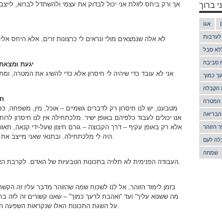
י ברוך
אך ורק ביחס לזולת אני יכול לבדוק את עצמי ולהשתדל לברוא, לייצב
אגו
 לערבות
לא אלה שנמצאים מולי ונראים לי כרצונות זרים, אלא היחס אלי
לא סבל
ת סביבה
יגעת ומצאת 
אני לא עובד כדי שיהיה לי חיסרון אלא כדי להשיג את המטרה, ומ
ך כמוך
 הקבלה
חי
 המטרה
מטבענו, יש לנו חיסרון רק לדברים גשמיים – אוכל, מין, משפחה, כס
הבריאה
אנו יכולים לעבוד כלפיהם באופן ישיר. מלכתחילה אין לנו חיסרון לרוחני
אלא רק באופן עקיף – דרך הקבוצה – גורם חיצון שעל-ידי קנאה, תאווה
 הזוהר
היה לי מלכתחילה. ובתנאי שאני מייצב את עצמי כלפיהם כקטן, אני מקבל מהם התרשמות.
לה לעם
שמחה
העבודה הפנימית לא תלויה בתכונות הטבעיות של האדם. לקרבת האלוקים צריך יגיעה אישית סגולית, ולא דבר אחר.
בזמן לימוד הזוהר, אל לנו לשכוח שמה שהזוהר מדבר עליו זה הקש
מה ששנוא עליך” ועד “ואהבת לרעך כמוך” – שאנו קשורים זה לזה בח
על השגת התכונות האלו שנקראות השפעה ההדדית או תכונת ההשפעה הכללית, שזה הבורא.