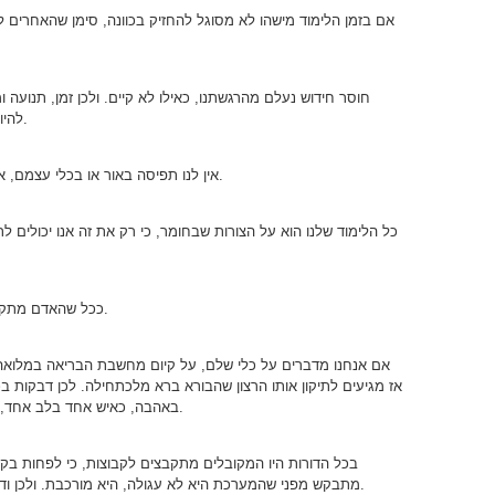
אם בזמן הלימוד מישהו לא מסוגל להחזיק בכוונה, סימן שהאחרים לא
חוסר חידוש נעלם מהרגשתנו, כאילו לא קיים. ולכן זמן, תנועה 
להיות בהרגשתנו כדי שאנו נרגיש את עצמנו כקיימים.
אין לנו תפיסה באור או בכלי עצמם, אלא רק בפער ביניהם אנו מרגישים את עצמיותנו.
כל הלימוד שלנו הוא על הצורות שבחומר, כי רק את זה אנו יכולים ל
ככל שהאדם מתקדם, הרוחניות נראית לו יותר ויותר מעשית – כאן.
אם אנחנו מדברים על כלי שלם, על קיום מחשבת הבריאה במלואה – 
אז מגיעים לתיקון אותו הרצון שהבורא ברא מלכתחילה. לכן דבקות ב
באהבה, כאיש אחד בלב אחד, ואהבת לרעך כמוך – בזה מגיעים לתיקון הכללי.
בכל הדורות היו המקובלים מתקבצים לקבוצות, כי לפחות בק
מתבקש מפני שהמערכת היא לא עגולה, היא מורכבת. ולכן ודאי שכל העולם יבוא לתיקון, אך בצורה הדרגתית.