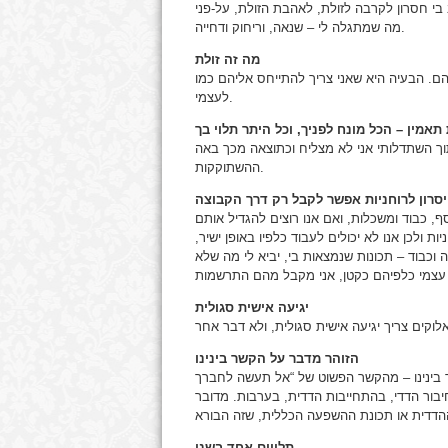
 בי חסרון לקרבה לזולת, לאהבת הזולת, על-פני
מה שמתגלה לי – שנאה, וריחוק ודחייה.
מה זה זולת
הם. הבעיה היא שאני צריך להתייחס אליהם כמו
לעצמי.
תאמין – הכל מונח לפניך, וכל היתר תלוי בך
תוך השתדלותי אני לא מצליח וכתוצאה מכך באה
ההשתוקקות.
סרון לרוחניות אפשר לקבל רק דרך הקבוצה
ף, כבוד ומשכלות, ואם אנו רוצים להגדיל אותם
ות ולכן אנו לא יכולים לעבוד כלפיו באופן ישיר,
 וכבוד – תכונות שנמצאות בי, יביא לי מה שלא
יגיעה אישית סגולית
הזוהר מדבר על הקשר בינינו
ר בינינו – מהקשר הפשוט של “אל תעשה לחברך
יבור הדדי, בהתחייבות הדדית, בערבות. מדובר
תלויים אחד בשני