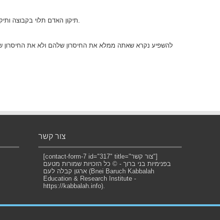
תיקון האדם תלוי בקבוצה ותיקון הקבוצה תלוי בכל אחד ואחד – זהו תיקון אחד.
להשפיע נקרא שאתה ממלא את החיסרון שלהם ולא את החיסרון של
צור קשר
[contact-form-7 id="317" title="צור קשר"]
בפנימיות בני ברוך - © כל הזכויות שמורות מטעם
ארגון קבלה לעם (Bnei Baruch Kabbalah
Education & Research Institute -
https://kabbalah.info).