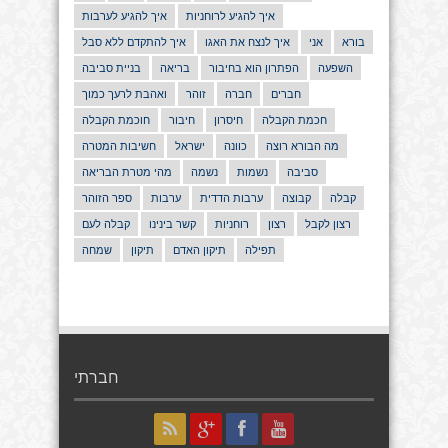
איך להגיע לרוחניות
איך להגיע לערבות
בורא
אני
איך לנצח את האגו
איך להתקדם ללא סבל
השפעה
הפתרון הוא בחיבור
בריאה
בניית סביבה
חברים
חברה
זוהר
ואהבת לרעך כמוך
חכמת הקבלה
חיסרון
חיבור
חוכמת הקבלה
מה הבורא רוצה
כוונה
ישראל
חשיבות המטרה
סביבה
נשמות
נשמה
מהי מטרת הבריאה
קבלה
קבוצה
ערבות הדדית
ערבות
ספר הזוהר
רצון לקבל
רצון
רוחניות
קשר בינינו
קבלה לעם
תפילה
תיקון האדם
תיקון
שמחה
חברתי