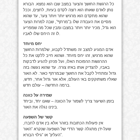
כל הרגשת החושך והצער במצב שבו הוא נמצא. הבורא
נותן לאדם שאותו הוא רוצה לקדם בעיות, לחצים, וככל
שהוא מתקדם הוא מרגיש יותר ויותר צער, עד שהוא
מסיים את העבודה שלו ב”מרתף”, שבה למרות הצער
הוא גדל, מכיר יותר ויותר במצבו ומבין שכל מה שמפריע
לו זה היחס שלו לאביו.
יחס מיוחד
אדם המגיע למצב זה משתדל לקבוע, שלמרות החושך
שהוא מרגיש, זהו יחס מיוחד. ושהוא חייב ללקט את כל
ההרגשות ההפוכות האלו, ועל פניהן להגיע לדבקות
באביו, להצדיק אותו באיזו צורה. עד שהוא נעשה בזה
גדול ומתחיל לקבל את החושך שבמרתף כאור. לא האור
שאליו משתוקקים באי העולם, אלא אור גדול אחר, חדש,
ברמה החדשה – עולם חדש.
שמירה על כוונה
בזמן השיעור צריך לשמור על הכוונה – שאנו יחד, וביחד
בינינו נגלה את האור.
קשר של השפעה
אין פעולות הכתובות בזוהר אלא בין אדם לחברו,
שעל-ידן מתגלה קשר הדדי של השפעה שנקרא “האור
העליון” או “גילוי הבורא”.