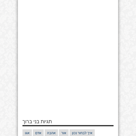
תגיות בני ברוך
איך לבחור נכון
אור
אהבה
אדם
אגו