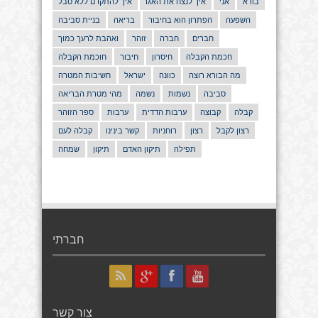
בורא
אני
איך לנצח את האגו
איך להתקדם ללא סבל
השפעה
הפתרון הוא בחיבור
בריאה
בניית סביבה
חברים
חברה
זוהר
ואהבת לרעך כמוך
חכמת הקבלה
חיסרון
חיבור
חוכמת הקבלה
מה הבורא רוצה
כוונה
ישראל
חשיבות המטרה
סביבה
נשמות
נשמה
מהי מטרת הבריאה
קבלה
קבוצה
ערבות הדדית
ערבות
ספר הזוהר
רצון לקבל
רצון
רוחניות
קשר בינינו
קבלה לעם
תפילה
תיקון האדם
תיקון
שמחה
חברתי
צור קשר