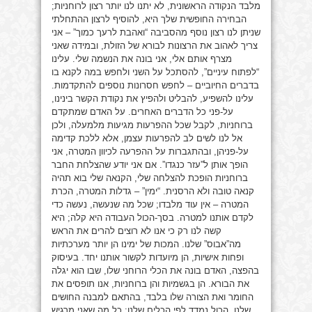
מלבד הנקודה הראשונית, לא יתנו לנו יותר רצון לרוחניות;
הבחירה החופשית שלך היא, להוסיף לרצון ההתחלתי
שניתן לנו רצון נוסף מהסביבה “ואהבת לרעך כמוך” – אני
צריך לאהוב את הרצונות לבורא של הזולת, ובמידה שאני
מצרף אותם אלי, אני בונה את הנשמה שלי. עלינו
“לפתוח עיניים”, להסתכל על השני ולחפש במה לקנא בו
בדברים החיוביים – לחפש חסרונות נוספים להתקדמות.
עלינו להשפיע, להבליט ולהפיץ את נקודת הקשר בינינו,
על-פני כל הדברים האחרים. על האדם שמתקדם
ברוחניות, לקבל שכל ההפרעות מגיעות מלמעלה, ולכן
אל לנו לשים לב להפרעות עצמן, אלא ללכת קדימה
על-פניהן, ובהתגברות על ההפרעה לכיוון המטרה, אני
הופך אותן ל”עזר כנגדו”. אם אני יודע שהצלחת החבר
ברוחניות הופכת להצלחה שלי, הקנאה שלי בוא תהיה
קנאה טובה ולא הרסנית. “ימין” – גדלות המטרה, הכרת
המטרה – אין עוד מלבדו; שכל מה שנעשה, נעשה כדי
לקדם אותנו למטרה. בסך-הכול העבודה היא קלה; היא
קשה לנו רק כי אנו לא רוצים להרים את הראש
מה”אבוס” שלנו. המכות של ימינו הן יותר מערכתיות
ופחות אישיות, הן מיועדות לקשור אותנו יחד. בעיסוק
בהפצה, האדם בונה את הכלי הרוחני שלו, שבו הוא יגלה
את הבורא. הן בגשמיות והן ברוחניות, אנו תופסים את
החומר ואת הצורה שלו בלבד, בהתאם למבנה החושים
שלנו. הכול נמדד לפי הכלים שלנו; כל מה שאני מרגיש