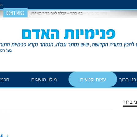
us
DON'T MISS
בני ברוך – קבלה לעם בדור האחרון
ני ברוך
עצות וקטעים
מילון מושגים
חכמת
י ברוך