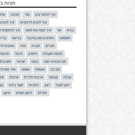
תגיות בנ
איך לבחור נכון
אור
אהבה
אדם
איך להגיע לרוחניות
איך להגיע
בורא
אני
איך לנצח את האגו
איך להתקדם ל
השפעה
הפתרון הוא בחיבור
בריאה
בניי
חברים
חברה
זוהר
ואהבת לרע
חכמת הקבלה
חיסרון
חיבור
חוכמת
מה הבורא רוצה
כוונה
ישראל
חשיבות
סביבה
נשמות
נשמה
מהי מטרת 
קבלה
קבוצה
ערבות הדדית
ערבות
ספר
רצון לקבל
רצון
רוחניות
קשר בינינו
קב
תפילה
תיקון האדם
תיקון