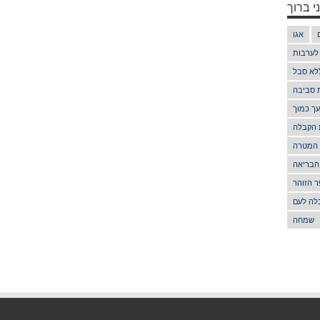
י ברוך
אגו
 לערבות
לא סבל
ת סביבה
ך כמוך
 הקבלה
 המטרה
הבריאה
 הזוהר
לה לעם
שמחה