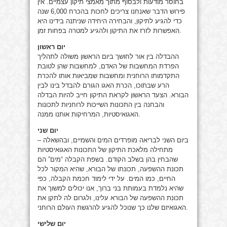
בחוסר מודעות ולבסוף מתוך מאמצי תיקון עצמיים. אין
פירוש הדבר שאנחנו צריכים לחכות בהכרח 6,000 שנה
כדי להגיע לתיקון, והבחירה היחידה שניתנה בידינו היא
האפשרות לזרז את התיקון ולהגיע למטרה בפחות זמן.
יום ראשון
ההבדלה בין אור לחושך ביום הראשון משולה לתהליך
הפרדת המחשבות של האדם, למחשבות שהן לטובת
התקדמותו הרוחנית ומחשבות שמביאות אותו להכרת
הרע שבתוכו, הכרת האגו הגורם להבדל בינו לבין
הבורא. הצעד הראשון לקראת התיקון חייב להיות הבדלה
והבחנה בין התכונות השייכות לרוחניות לתכונות
האגואיסטיות, המרחיקות אותנו ממנה.
יום שני
ביום השני לבריאה מופרדים המים והשמיים, ובהשאלה –
מתחילה מלאכת התיקון של התכונות האגואיסטיות
שהבחין בהן בשלב הקודם. בשפת הקבלה “מים” הם
תכונת ההשפעה, תכונתו של הבורא, שהיא המקור לכל
החיים, כמו המים. על ידי לימוד חכמת הקבלה, כפי
שהיא נלמדת בעמותת בני ברוך, אנו יכולים למשוך את
תכונת ההשפעה של הבורא עלינו, ולגרום לה לתקן את
האגואיזם שלנו כך שנוכל להגיע להרגשת העולם הרוחני.
יום שלישי