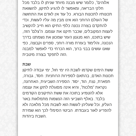
אלוהים”, כלומר שיש מבנה מיוחד שניתן לו בלבד מכל
חלקי הבריאה, ומאפשר לו להגיע לתיקון, להשוואת
תכונותיו לתכונות הבורא. כל עוד אין לאדם את התחושה
של העולם הרוחני הוא אינו מבין מה עליו לעשות, וכדי
להתקדם בצורה נכונה כלפי התיקו הוא חייב להקשיב
לעצות המקובלים, שכבר תיקנו את עצמם. ה”צלם” הזה,
שיש בתוכנו, הוא מנגנון העזר שמכוון את נשמתנו בדרך
הנכונה, והלימוד בעזרת מורה רוחני, ספרים וקבוצה, כפי
שאנו עושים בבני ברוך, הוא הכרחי כדי לאפשר למבנה
הזה לתפקד בצורה מיטבית.
שבת
ששת הימים שקדמו לשבת היו ימי חול, ימי עבודה לתיקון
תכונות האדם, בהתאם לספירות הרוחניות: חסד, גבורה,
תפארת, נצח, הוד, יסוד. הספירה השביעית, האחרונה,
נקראת “מלכות”, והיא אינה מסוגלת לתקן את עצמה
אלא להטמיע בתוכה את ששת התיקונים הקודמים
בלבד. באלף השביעי הזה הנשמות מתמלאות באור
העליון, וכל שעליהן לעשות הוא לשבות מכל מלאכה ולא
להפריע לאור בעבודתו. הביטוי הסימלי לכך הוא שמירת
השבת ביהדות.