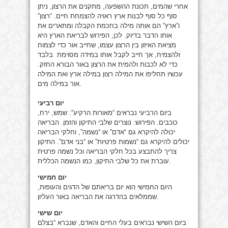
אחרי שהמים, תכונת ההשפעה, מתקנים את הרצון, ניתן
סוף כל סוף לבנות ארץ ראויה להצמחת חיים. “רצון”
ו”ארץ” הם אותה מילה בחכמת הקבלה ומתארים את
אותו הדבר בדיוק. לכן, הפירוש לבריאת הארץ היא
מציאת האיזון בין הרצון עצמו, שחייב אור כדי לצמוח
ולהצמיח, אך חייב לקבל אותו במידה מסוימת בלבד
כדי לא לכבות ולהמית את הרצון באור הבורא החזק.
עכשיו תחליפו את המילה רצון במילה ארץ ואת המילה
אור במילה מים.
יום רביעי
ביום הרביעי נבראים “מאורות הרקיע”: שמש, ירח,
כוכבים. הפירוש: נוצרים שלבי התיקון והזמן. הבריאה
יכולה להיקרא גם “אדם” או “נשמה”, וחלקי הבריאה
יכולים להיקרא גם “נשמות פרטיות” או “בני אדם”. התיקון
צריך להתבצע בכל חלקי הבריאה וכל נשמה פרטית
עוברת את כל שלבי התיקון, כמו הנשמה הכללית.
יום חמישי
היום החמישי הוא יום בריאתם של הדגים והעופות,
שממלאים בהדרגה את הבריאה באור העליון.
יום שישי
ביום השישי נבראים בעלי החיים והאדם, שנברא “בצלם