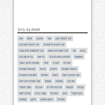
תגיות בני ברוך
איך לבחור נכון
אור
אהבה
אדם
אגו
איך להגיע לרוחניות
איך להגיע לערבות
בורא
אני
איך לנצח את האגו
איך להתקדם ללא סבל
השפעה
הפתרון הוא בחיבור
בריאה
בניית סביבה
חברים
חברה
זוהר
ואהבת לרעך כמוך
חכמת הקבלה
חיסרון
חיבור
חוכמת הקבלה
מה הבורא רוצה
כוונה
ישראל
חשיבות המטרה
סביבה
נשמות
נשמה
מהי מטרת הבריאה
קבלה
קבוצה
ערבות הדדית
ערבות
ספר הזוהר
רצון לקבל
רצון
רוחניות
קשר בינינו
קבלה לעם
תפילה
תיקון האדם
תיקון
שמחה