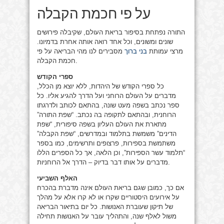
על פי חכמת הקבלה
התורה נפתחת בסיפור בריאת העולם, שקיבלה פירושים
שונים ומשונים, וכל אחד רואה אותה אחרת בדמיונו.
מרצי עמותת
בני ברוך
מסבירים לנו מהי הבריאה על פי
חכמת הקבלה.
ספרי הקודש
כל ספרי הקודש של היהדות, ללא יוצא מן הכלל,
מדברים על העולם הרוחני ועל הדרך להגיע אליו. כל
ספר נכתב בשפה מעט שונה, בהתאם לכותב ולדרגתו
הרוחנית, ובהתאם לתקופה בה נכתב. “שפת התורה”
מתארת את העולם העליון בשפה סיפורית, “שפת
הדינים” משמשת בתלמוד ובמדרשים, “שפת הקבלה”
משתמשת בספירות, פרצופים ותרשימים, כמו בספר
“תלמוד עשר הספירות”, וכן הלאה, אך כל הספרים הללו
מדברים על אותו דבר בדיוק – הדרך אל הרוחניות.
האלף השביעי
אם כך, כמובן שגם בריאת העולם אינה מדברת בהכרח
על אירועים היסטוריים שקרו או לא קרו אלא על מהלך
של תיקון שעוברת האנושות. כל יום בתיאור הבריאה
משול לאלף שנה, והתהליך עובר על האנושות תחילה