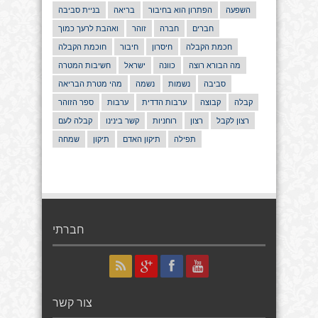
השפעה
הפתרון הוא בחיבור
בריאה
בניית סביבה
חברים
חברה
זוהר
ואהבת לרעך כמוך
חכמת הקבלה
חיסרון
חיבור
חוכמת הקבלה
מה הבורא רוצה
כוונה
ישראל
חשיבות המטרה
סביבה
נשמות
נשמה
מהי מטרת הבריאה
קבלה
קבוצה
ערבות הדדית
ערבות
ספר הזוהר
רצון לקבל
רצון
רוחניות
קשר בינינו
קבלה לעם
תפילה
תיקון האדם
תיקון
שמחה
חברתי
צור קשר