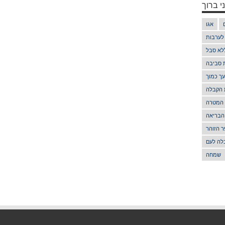
י ברוך
אגו
 לערבות
לא סבל
ת סביבה
ך כמוך
 הקבלה
 המטרה
הבריאה
 הזוהר
לה לעם
שמחה