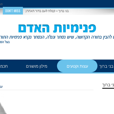
us
DON'T MISS
בני ברוך – קבלה לעם בדור האחרון
ני ברוך
עצות וקטעים
מילון מושגים
חכמת
י ברוך
עצ