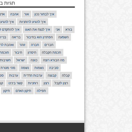
תגיות בנ
איך לבחור נכון
אור
אהבה
אדם
איך להגיע לרוחניות
איך להגיע
בורא
אני
איך לנצח את האגו
איך להתקדם ל
השפעה
הפתרון הוא בחיבור
בריאה
בניי
חברים
חברה
זוהר
ואהבת לרע
חכמת הקבלה
חיסרון
חיבור
חוכמת
מה הבורא רוצה
כוונה
ישראל
חשיבות
סביבה
נשמות
נשמה
מהי מטרת 
קבלה
קבוצה
ערבות הדדית
ערבות
ספר
רצון לקבל
רצון
רוחניות
קשר בינינו
קב
תפילה
תיקון האדם
תיקון