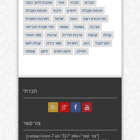
חברים
חברה
זוהר
ואהבת לרעך כמוך
חכמת הקבלה
חיסרון
חיבור
חוכמת הקבלה
מה הבורא רוצה
כוונה
ישראל
חשיבות המטרה
סביבה
נשמות
נשמה
מהי מטרת הבריאה
קבלה
קבוצה
ערבות הדדית
ערבות
ספר הזוהר
רצון לקבל
רצון
רוחניות
קשר בינינו
קבלה לעם
תפילה
תיקון האדם
תיקון
שמחה
חברתי
צור קשר
[contact-form-7 id="317" title="צור קשר"]