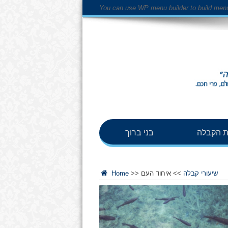
You can use WP menu builder to build men
 הקבלה
בני ברוך
שיעורי קבלה
>>
איחוד העם
>>
Home