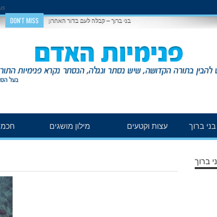
us
DON'T MISS
בני ברוך – קבלה לעם בדור האחרון
ני ברוך
עצות וקטעים
מילון מושגים
חכמת
י ברוך