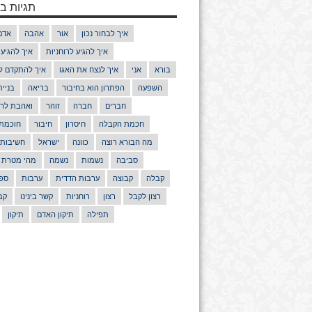
תגיות בנ
איך לבחור נכון
אור
אהבה
אדם
איך להגיע לרוחניות
איך להגיע
בורא
אני
איך לנצח את האגו
איך להתקדם ל
השפעה
הפתרון הוא בחיבור
בריאה
בניי
חברים
חברה
זוהר
ואהבת לרע
חכמת הקבלה
חיסרון
חיבור
חוכמת
מה הבורא רוצה
כוונה
ישראל
חשיבות
סביבה
נשמות
נשמה
מהי מטרת 
קבלה
קבוצה
ערבות הדדית
ערבות
ספר
רצון לקבל
רצון
רוחניות
קשר בינינו
קב
תפילה
תיקון האדם
תיקון