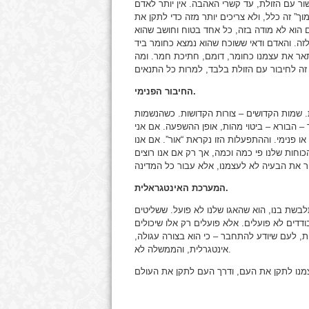
ר עם הזולת, עד קשרי האהבה. אין יותר לאדם
ך” זה כלל, ולא צריכים יותר מזה כדי לתקן את
 הוא לא מודה בזה, כל אחד בטוח וחושב שהוא
 לזה. והאדם ודאי ששוכח שהוא נמצא כחומר ביד
לתאר את עצמנו כחומר, דומם, חתיכת חמר. ומה
החיבור הפנימי.
.
שמות הקדושים – צורות הקדושות. כשהנשמות
– הבורא – ביטוי מהות, אופן ההשפעה.
אם אני
או פנימי. וההתפעלות הזו נקראת “אור”.
אם אנו
כוחות שלנו פי כמה וכמה, אך רק אם אנו רוצים
המערכת האינטגראלית.
לבשת בנו, הוא שהאגו שלנו לא פועל. ששליטים
ודדים לא פועלים. אלא פועלים רק אלו שיכולים
, לעם שיודע להתחבר – כי הוא בצורה עגולה,
אינטגרלית, והממשלה לא.