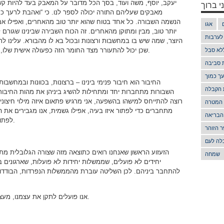
י ברוך
יעקב, יוסף, משה ועוד, בסך הכל מדובר על המאבק בעד להיות קשו
מאבקים שעליהם התורה יכולה לספר לנו. כי “ואהבת לרעך כמו
הנשמה השבורה.
כל אחד בטוח שהוא יותר טוב מהאחרים, ואפילו אם
אגו
יותר טוב, מבין ומתוקן מהאחרים. זה הכוח השבירה שבינינו שגורם
 לערבות
היוצר, שמה שיש בו במחשבות ורצונות ובכול בא לו מהבורא. עלינו 
שכן יכול להתעורר מצד החומר הזה כפעולה אישית שלו, זה לחיבור עם הזולת בלבד, למרות כל התנאים.
לא סבל
ת סביבה
ך כמוך
החיבור הוא חיבור פנימי בינינו – ברצונות, בכוונות ובמחשבות
 הקבלה
השבורות מתחברות יחד ומתחילות להשיג ביניהן את מהות החיבור 
רוצה להתייחס למישהו בהשפעה, אני מרגיש פתאום איזה מילוי חיצוני 
 המטרה
מתחברים כדי לפתור איזו בעיה, אפילו גשמית, אנו מגבירים את ה
הבריאה
לפתור את הבעיה לא לעצמנו, אלא עבור כל המדינה.
 הזוהר
לה לעם
הזעזוע הראשון שאנחנו רואים כתוצאה מזה שצורה הגלובלית מת
שמחה
יחידים לא פועלים, שממשלות יחידות לא פועלות, שארגונים ב
להתחבר ביניהם. לכן השליטה עוברת מהממשלות הנפרדות, הבודדות
אנו פועלים לתקן את עצמנו, מעצמנו לתקן את העם, ודרך העם לתקן את העולם.