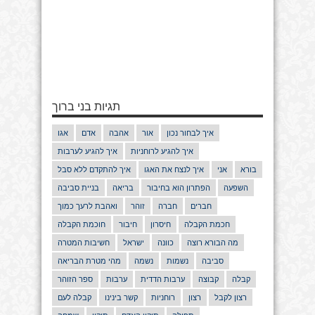
תגיות בני ברוך
איך לבחור נכון
אור
אהבה
אדם
אגו
איך להגיע לרוחניות
איך להגיע לערבות
בורא
אני
איך לנצח את האגו
איך להתקדם ללא סבל
השפעה
הפתרון הוא בחיבור
בריאה
בניית סביבה
חברים
חברה
זוהר
ואהבת לרעך כמוך
חכמת הקבלה
חיסרון
חיבור
חוכמת הקבלה
מה הבורא רוצה
כוונה
ישראל
חשיבות המטרה
סביבה
נשמות
נשמה
מהי מטרת הבריאה
קבלה
קבוצה
ערבות הדדית
ערבות
ספר הזוהר
רצון לקבל
רצון
רוחניות
קשר בינינו
קבלה לעם