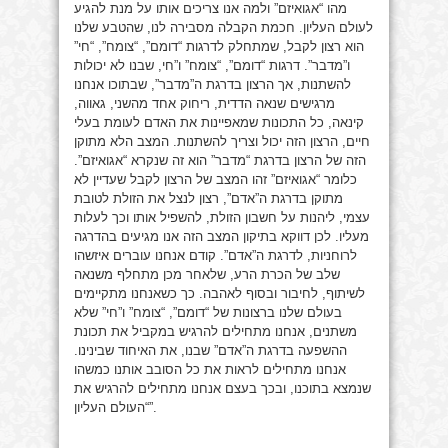
מהו “אגואיזם” ולמה אנו צריכים אותו על מנת להגיע
לעולם העליון. חכמת הקבלה מסבירה לנו, שהטבע שלנו
הוא רצון לקבל, שמתחלק לדרגות “דומם”, “צומח”, “חי”
ו”מדבר”. דרגות “דומם”, “צומח” ו”חי, שבנו לא יכולות
להשתנות, אך הרצון בדרגת ה”מדבר”, שבתוכו אנחנו
מרגישים שנאה הדדית, ריחוק אחד מהשני, גאווה,
קינאה, כל התכונות שמאפיינות את האדם לעומת בעלי
חיים, הרצון הזה יכול וצריך להשתנות. המצב הלא מתוקן
הזה של הרצון בדרגת “מדבר” הוא זה שנקרא “אגואיזם”.
כלומר “אגואיזם” זהו המצב של הרצון לקבל שעדיין לא
מתוקן בדרגת ה”אדם”, רצון לנצל את הזולת לטובת
עצמי, ליהנות על חשבון הזולת, להשפיל אותו וכך לעלות
מעליו. לכן דווקא בתיקון המצב הזה אנו מגיעים בהדרגה
לרוחניות, לדרגת ה”אדם”. קודם אנחנו עוברים איזשהו
שלב של הכרת הרע, שלאחר מכן מתחלף משנאה
לשיתוף, לחיבור ובסוף לאהבה. כך כשאנחנו מתקיימים
בעולם שלנו ברצונות של “דומם”, “צומח” ו”חי” שלא
משתנים, אנחנו מתחילים להרגיש במקביל את תכונת
ההשפעה בדרגת ה”אדם” שבנו, את האיחוד שבינינו.
אנחנו מתחילים לראות את כל הסובב אותנו כמשהו
שנמצא בתוכנו, ובכך בעצם אנחנו מתחילים להרגיש את
“העולם העליון”.