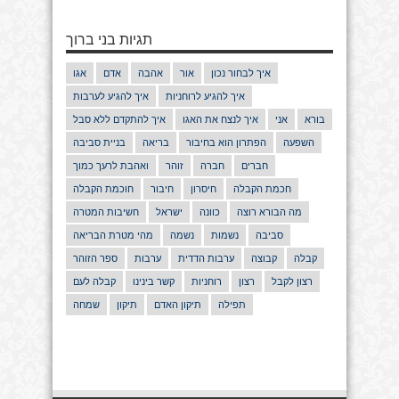
תגיות בני ברוך
איך לבחור נכון
אור
אהבה
אדם
אגו
איך להגיע לרוחניות
איך להגיע לערבות
בורא
אני
איך לנצח את האגו
איך להתקדם ללא סבל
השפעה
הפתרון הוא בחיבור
בריאה
בניית סביבה
חברים
חברה
זוהר
ואהבת לרעך כמוך
חכמת הקבלה
חיסרון
חיבור
חוכמת הקבלה
מה הבורא רוצה
כוונה
ישראל
חשיבות המטרה
סביבה
נשמות
נשמה
מהי מטרת הבריאה
קבלה
קבוצה
ערבות הדדית
ערבות
ספר הזוהר
רצון לקבל
רצון
רוחניות
קשר בינינו
קבלה לעם
תפילה
תיקון האדם
תיקון
שמחה