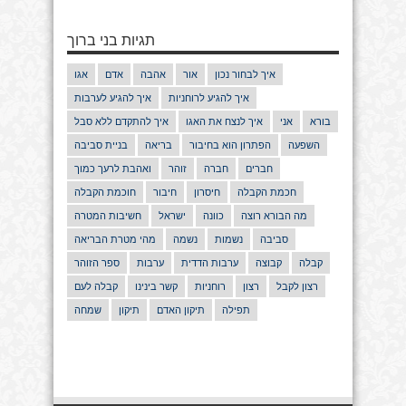
תגיות בני ברוך
איך לבחור נכון
אור
אהבה
אדם
אגו
איך להגיע לרוחניות
איך להגיע לערבות
בורא
אני
איך לנצח את האגו
איך להתקדם ללא סבל
השפעה
הפתרון הוא בחיבור
בריאה
בניית סביבה
חברים
חברה
זוהר
ואהבת לרעך כמוך
חכמת הקבלה
חיסרון
חיבור
חוכמת הקבלה
מה הבורא רוצה
כוונה
ישראל
חשיבות המטרה
סביבה
נשמות
נשמה
מהי מטרת הבריאה
קבלה
קבוצה
ערבות הדדית
ערבות
ספר הזוהר
רצון לקבל
רצון
רוחניות
קשר בינינו
קבלה לעם
תפילה
תיקון האדם
תיקון
שמחה