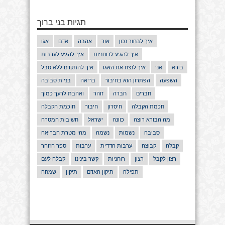
תגיות בני ברוך
איך לבחור נכון
אור
אהבה
אדם
אגו
איך להגיע לרוחניות
איך להגיע לערבות
בורא
אני
איך לנצח את האגו
איך להתקדם ללא סבל
השפעה
הפתרון הוא בחיבור
בריאה
בניית סביבה
חברים
חברה
זוהר
ואהבת לרעך כמוך
חכמת הקבלה
חיסרון
חיבור
חוכמת הקבלה
מה הבורא רוצה
כוונה
ישראל
חשיבות המטרה
סביבה
נשמות
נשמה
מהי מטרת הבריאה
קבלה
קבוצה
ערבות הדדית
ערבות
ספר הזוהר
רצון לקבל
רצון
רוחניות
קשר בינינו
קבלה לעם
תפילה
תיקון האדם
תיקון
שמחה