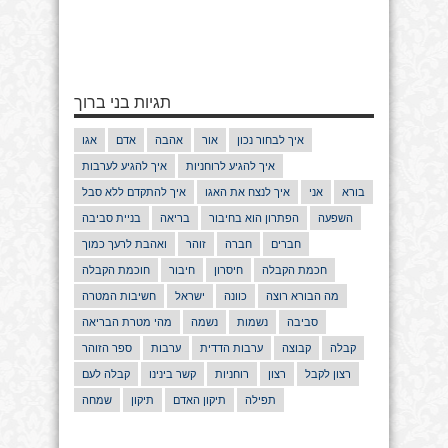
תגיות בני ברוך
איך לבחור נכון
אור
אהבה
אדם
אגו
איך להגיע לרוחניות
איך להגיע לערבות
בורא
אני
איך לנצח את האגו
איך להתקדם ללא סבל
השפעה
הפתרון הוא בחיבור
בריאה
בניית סביבה
חברים
חברה
זוהר
ואהבת לרעך כמוך
חכמת הקבלה
חיסרון
חיבור
חוכמת הקבלה
מה הבורא רוצה
כוונה
ישראל
חשיבות המטרה
סביבה
נשמות
נשמה
מהי מטרת הבריאה
קבלה
קבוצה
ערבות הדדית
ערבות
ספר הזוהר
רצון לקבל
רצון
רוחניות
קשר בינינו
קבלה לעם
תפילה
תיקון האדם
תיקון
שמחה