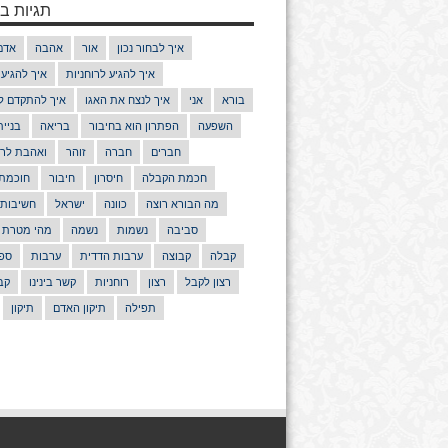
תגיות בנ
איך לבחור נכון
אור
אהבה
אדם
איך להגיע לרוחניות
איך להגיע
בורא
אני
איך לנצח את האגו
איך להתקדם ל
השפעה
הפתרון הוא בחיבור
בריאה
בניי
חברים
חברה
זוהר
ואהבת לרע
חכמת הקבלה
חיסרון
חיבור
חוכמת
מה הבורא רוצה
כוונה
ישראל
חשיבות
סביבה
נשמות
נשמה
מהי מטרת 
קבלה
קבוצה
ערבות הדדית
ערבות
ספר
רצון לקבל
רצון
רוחניות
קשר בינינו
קב
תפילה
תיקון האדם
תיקון