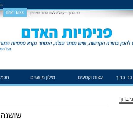
us
DON'T MISS
בני ברוך – קבלה לעם בדור האחרון
ני ברוך
עצות וקטעים
מילון מושגים
חכמת
י ברוך
שושנה 