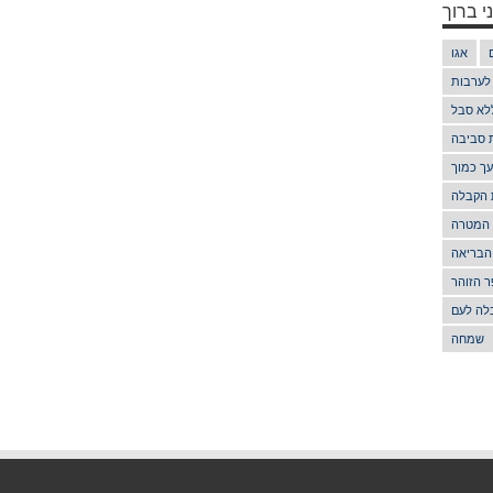
י ברוך
אגו
 לערבות
לא סבל
ת סביבה
ך כמוך
 הקבלה
 המטרה
הבריאה
 הזוהר
לה לעם
שמחה