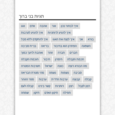
תגיות בני ברוך
איך לבחור נכון
אור
אהבה
אדם
אגו
איך להגיע לרוחניות
איך להגיע לערבות
בורא
אני
איך לנצח את האגו
איך להתקדם ללא סבל
השפעה
הפתרון הוא בחיבור
בריאה
בניית סביבה
חברים
חברה
זוהר
ואהבת לרעך כמוך
חכמת הקבלה
חיסרון
חיבור
חוכמת הקבלה
מה הבורא רוצה
כוונה
ישראל
חשיבות המטרה
סביבה
נשמות
נשמה
מהי מטרת הבריאה
קבלה
קבוצה
ערבות הדדית
ערבות
ספר הזוהר
רצון לקבל
רצון
רוחניות
קשר בינינו
קבלה לעם
תפילה
תיקון האדם
תיקון
שמחה