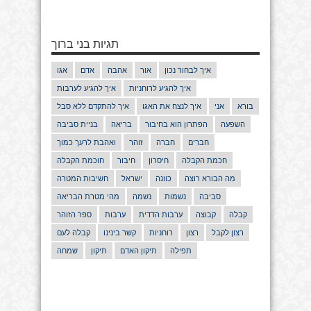
תגיות בני ברוך
איך לבחור נכון
אור
אהבה
אדם
אגו
איך להגיע לרוחניות
איך להגיע לערבות
בורא
אני
איך לנצח את האגו
איך להתקדם ללא סבל
השפעה
הפתרון הוא בחיבור
בריאה
בניית סביבה
חברים
חברה
זוהר
ואהבת לרעך כמוך
חכמת הקבלה
חיסרון
חיבור
חוכמת הקבלה
מה הבורא רוצה
כוונה
ישראל
חשיבות המטרה
סביבה
נשמות
נשמה
מהי מטרת הבריאה
קבלה
קבוצה
ערבות הדדית
ערבות
ספר הזוהר
רצון לקבל
רצון
רוחניות
קשר בינינו
קבלה לעם
תפילה
תיקון האדם
תיקון
שמחה