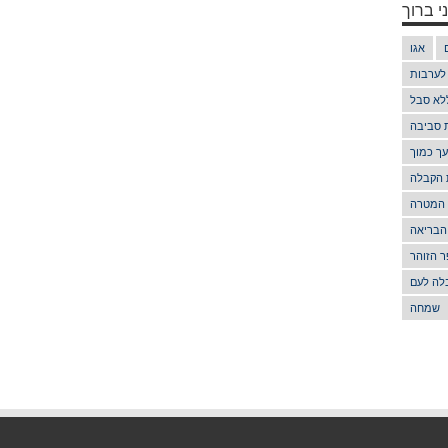
י ברוך
אגו
 לערבות
לא סבל
ת סביבה
ך כמוך
 הקבלה
 המטרה
הבריאה
 הזוהר
לה לעם
שמחה