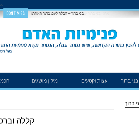
us
DON'T MISS
בני ברוך – קבלה לעם בדור האחרון
ני ברוך
עצות וקטעים
מילון מושגים
חכמת
י ברוך
קללה וברכה