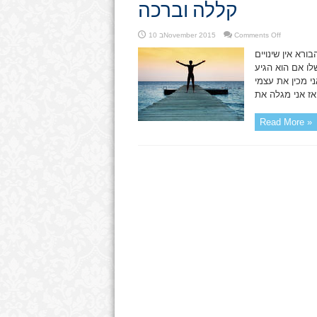
קללה וברכה
on
Comments Off
10 בNovember 2015
קללה
וברכה
רא אין שינויים
ו אם הוא הגיע
י מכין את עצמי
Read More »