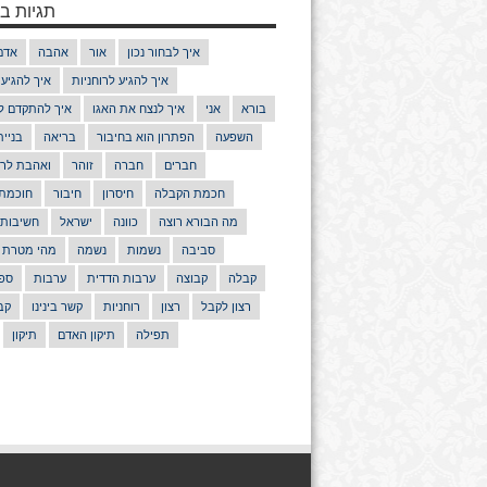
תגיות בנ
איך לבחור נכון
אור
אהבה
אדם
איך להגיע לרוחניות
איך להגיע
בורא
אני
איך לנצח את האגו
איך להתקדם ל
השפעה
הפתרון הוא בחיבור
בריאה
בניי
חברים
חברה
זוהר
ואהבת לרע
חכמת הקבלה
חיסרון
חיבור
חוכמת
מה הבורא רוצה
כוונה
ישראל
חשיבות
סביבה
נשמות
נשמה
מהי מטרת 
קבלה
קבוצה
ערבות הדדית
ערבות
ספר
רצון לקבל
רצון
רוחניות
קשר בינינו
קב
תפילה
תיקון האדם
תיקון