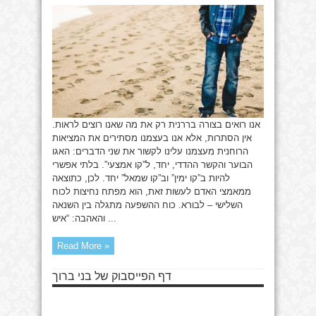
המציאות
אנו רואים בצורה בררנית רק את מה שאנו רוצים לראות.
אין הסתרות, אלא אנו בעצמנו מסתירים את המציאות
הרוחנית מעצמנו עלינו לקשור את שני הדברים: האגו
הבוער והקשר ההדדי, יחד, ל”קו אמצעי”. בלתי אפשרי
להיות ב”קו ימין” וב”קו שמאל” יחד. לכן, כתוצאה
ממאמצי האדם לעשות זאת, הוא מפתח נחיצות לכוח
השלישי – לבורא. כוח ההשפעה מתגלה בין השנאה
והאהבה: “איש ...
Read More »
דף הפייסבוק של בני ברוך