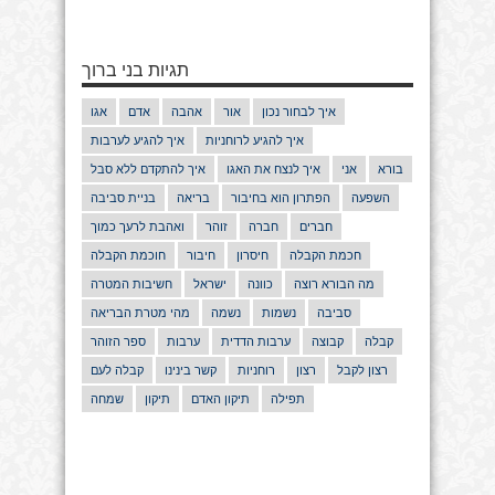
תגיות בני ברוך
איך לבחור נכון
אור
אהבה
אדם
אגו
איך להגיע לרוחניות
איך להגיע לערבות
בורא
אני
איך לנצח את האגו
איך להתקדם ללא סבל
השפעה
הפתרון הוא בחיבור
בריאה
בניית סביבה
חברים
חברה
זוהר
ואהבת לרעך כמוך
חכמת הקבלה
חיסרון
חיבור
חוכמת הקבלה
מה הבורא רוצה
כוונה
ישראל
חשיבות המטרה
סביבה
נשמות
נשמה
מהי מטרת הבריאה
קבלה
קבוצה
ערבות הדדית
ערבות
ספר הזוהר
רצון לקבל
רצון
רוחניות
קשר בינינו
קבלה לעם
תפילה
תיקון האדם
תיקון
שמחה