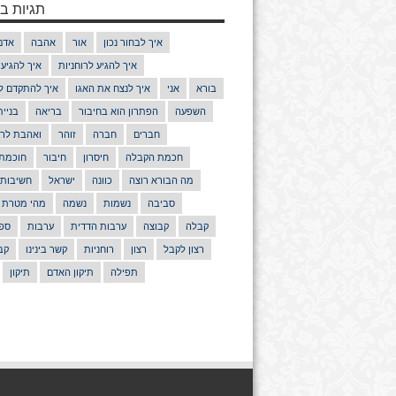
תגיות בנ
איך לבחור נכון
אור
אהבה
אדם
איך להגיע לרוחניות
איך להגיע
בורא
אני
איך לנצח את האגו
איך להתקדם ל
השפעה
הפתרון הוא בחיבור
בריאה
בניי
חברים
חברה
זוהר
ואהבת לרע
חכמת הקבלה
חיסרון
חיבור
חוכמת
מה הבורא רוצה
כוונה
ישראל
חשיבות
סביבה
נשמות
נשמה
מהי מטרת 
קבלה
קבוצה
ערבות הדדית
ערבות
ספר
רצון לקבל
רצון
רוחניות
קשר בינינו
קב
תפילה
תיקון האדם
תיקון