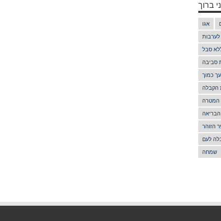
י ברוך
אגו
 לערבות
לא סבל
ת סביבה
ך כמוך
 הקבלה
 המטרה
הבריאה
 הזוהר
לה לעם
שמחה