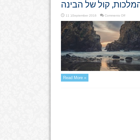
מלכות, קול של הבינה
on
Comments Off
11 בSeptember 2016
דיבור
של
המלכות,
קול
של
הבינה
Read More »