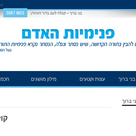
us
DON'T MISS
בני ברוך – קבלה לעם בדור האחרון
ני ברוך
עצות וקטעים
מילון מושגים
חכמת
י ברוך
קול