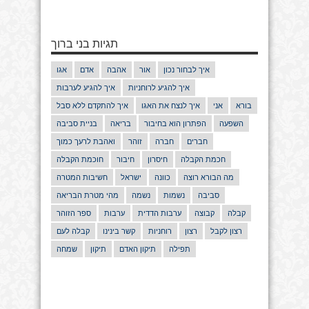
תגיות בני ברוך
איך לבחור נכון
אור
אהבה
אדם
אגו
איך להגיע לרוחניות
איך להגיע לערבות
בורא
אני
איך לנצח את האגו
איך להתקדם ללא סבל
השפעה
הפתרון הוא בחיבור
בריאה
בניית סביבה
חברים
חברה
זוהר
ואהבת לרעך כמוך
חכמת הקבלה
חיסרון
חיבור
חוכמת הקבלה
מה הבורא רוצה
כוונה
ישראל
חשיבות המטרה
סביבה
נשמות
נשמה
מהי מטרת הבריאה
קבלה
קבוצה
ערבות הדדית
ערבות
ספר הזוהר
רצון לקבל
רצון
רוחניות
קשר בינינו
קבלה לעם
תפילה
תיקון האדם
תיקון
שמחה