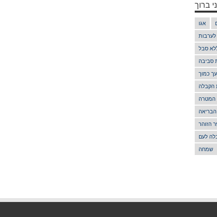
י ברוך
אגו
 לערבות
לא סבל
ת סביבה
ך כמוך
 הקבלה
 המטרה
הבריאה
 הזוהר
לה לעם
שמחה