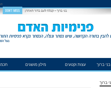
us
DON'T MISS
בני ברוך – קבלה לעם בדור האחרון
ני ברוך
עצות וקטעים
מילון מושגים
חכמת
י ברוך