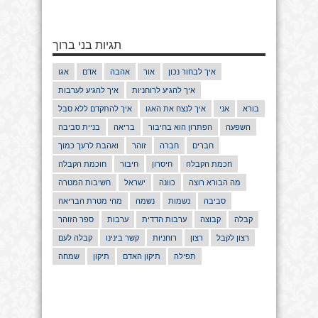
תגיות בני ברוך
איך לבחור נכון
אור
אהבה
אדם
אגו
איך להגיע לרוחניות
איך להגיע לערבות
בורא
אני
איך לנצח את האגו
איך להתקדם ללא סבל
השפעה
הפתרון הוא בחיבור
בריאה
בניית סביבה
חברים
חברה
זוהר
ואהבת לרעך כמוך
חכמת הקבלה
חיסרון
חיבור
חוכמת הקבלה
מה הבורא רוצה
כוונה
ישראל
חשיבות המטרה
סביבה
נשמות
נשמה
מהי מטרת הבריאה
קבלה
קבוצה
ערבות הדדית
ערבות
ספר הזוהר
רצון לקבל
רצון
רוחניות
קשר בינינו
קבלה לעם
תפילה
תיקון האדם
תיקון
שמחה