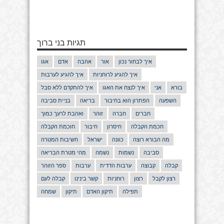
תגיות בני ברוך
איך לבחור נכון
אור
אהבה
אדם
אגו
איך להגיע לרוחניות
איך להגיע לערבות
בורא
אני
איך לנצח את האגו
איך להתקדם ללא סבל
השפעה
הפתרון הוא בחיבור
בריאה
בניית סביבה
חברים
חברה
זוהר
ואהבת לרעך כמוך
חכמת הקבלה
חיסרון
חיבור
חוכמת הקבלה
מה הבורא רוצה
כוונה
ישראל
חשיבות המטרה
סביבה
נשמות
נשמה
מהי מטרת הבריאה
קבלה
קבוצה
ערבות הדדית
ערבות
ספר הזוהר
רצון לקבל
רצון
רוחניות
קשר בינינו
קבלה לעם
תפילה
תיקון האדם
תיקון
שמחה