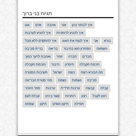
תגיות בני ברוך
איך לבחור נכון
אור
אהבה
אדם
אגו
איך להגיע לרוחניות
איך להגיע לערבות
בורא
אני
איך לנצח את האגו
איך להתקדם ללא סבל
השפעה
הפתרון הוא בחיבור
בריאה
בניית סביבה
חברים
חברה
זוהר
ואהבת לרעך כמוך
חכמת הקבלה
חיסרון
חיבור
חוכמת הקבלה
מה הבורא רוצה
כוונה
ישראל
חשיבות המטרה
סביבה
נשמות
נשמה
מהי מטרת הבריאה
קבלה
קבוצה
ערבות הדדית
ערבות
ספר הזוהר
רצון לקבל
רצון
רוחניות
קשר בינינו
קבלה לעם
תפילה
תיקון האדם
תיקון
שמחה