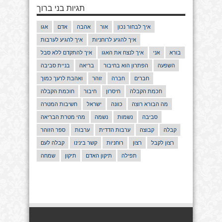
תגיות בני ברוך
איך לבחור נכון
אור
אהבה
אדם
אגו
איך להגיע לרוחניות
איך להגיע לערבות
בורא
אני
איך לנצח את האגו
איך להתקדם ללא סבל
השפעה
הפתרון הוא בחיבור
בריאה
בניית סביבה
חברים
חברה
זוהר
ואהבת לרעך כמוך
חכמת הקבלה
חיסרון
חיבור
חוכמת הקבלה
מה הבורא רוצה
כוונה
ישראל
חשיבות המטרה
סביבה
נשמות
נשמה
מהי מטרת הבריאה
קבלה
קבוצה
ערבות הדדית
ערבות
ספר הזוהר
רצון לקבל
רצון
רוחניות
קשר בינינו
קבלה לעם
תפילה
תיקון האדם
תיקון
שמחה