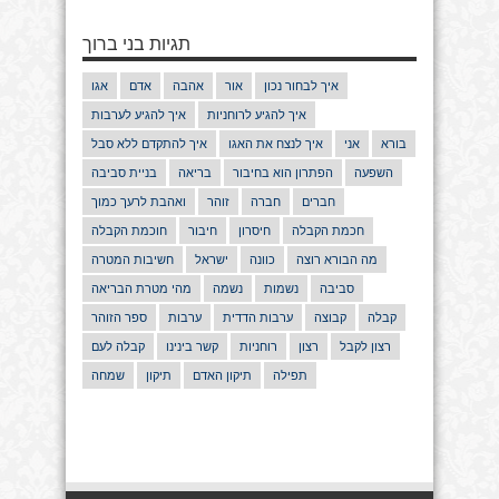
תגיות בני ברוך
איך לבחור נכון
אור
אהבה
אדם
אגו
איך להגיע לרוחניות
איך להגיע לערבות
בורא
אני
איך לנצח את האגו
איך להתקדם ללא סבל
השפעה
הפתרון הוא בחיבור
בריאה
בניית סביבה
חברים
חברה
זוהר
ואהבת לרעך כמוך
חכמת הקבלה
חיסרון
חיבור
חוכמת הקבלה
מה הבורא רוצה
כוונה
ישראל
חשיבות המטרה
סביבה
נשמות
נשמה
מהי מטרת הבריאה
קבלה
קבוצה
ערבות הדדית
ערבות
ספר הזוהר
רצון לקבל
רצון
רוחניות
קשר בינינו
קבלה לעם
תפילה
תיקון האדם
תיקון
שמחה