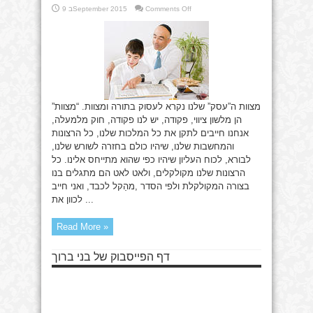
on
Comments Off
9 בSeptember 2015
תורה
ומצוות
מצוות ה”עסק” שלנו נקרא לעסוק בתורה ומצוות. “מצוות”
הן מלשון ציווי, פקודה, יש לנו פקודה, חוק מלמעלה,
אנחנו חייבים לתקן את כל המלכות שלנו, כל הרצונות
והמחשבות שלנו, שיהיו כולם בחזרה לשורש שלנו,
לבורא, לכוח העליון שיהיו כפי שהוא מתייחס אלינו. כל
הרצונות שלנו מקולקלים, ולאט לאט הם מתגלים בנו
בצורה המקולקלת ולפי הסדר ,מהַקל לכבד, ואני חייב
לכוון את ...
Read More »
דף הפייסבוק של בני ברוך